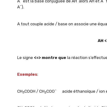
A
est la base conjuguée de AH alors AH et A
f
–
A
).
A tout couple acide / base on associe une équa
AH <
Le signe
<=> montre que
la réaction s’effectu
Exemples
:
–
CH
COOH / CH
COO
acide éthanoïque / ion
3
2
–