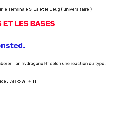
le Terminale S, Es et le Deug ( universitaire )
 ET LES BASES
onsted.
+
bérer l’ion hydrogène H
selon une réaction du type :
–
+
ide : AH <>
A
+ H