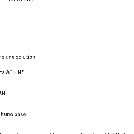
s une solution :
–
+
=> A
+ H
AH
t une base