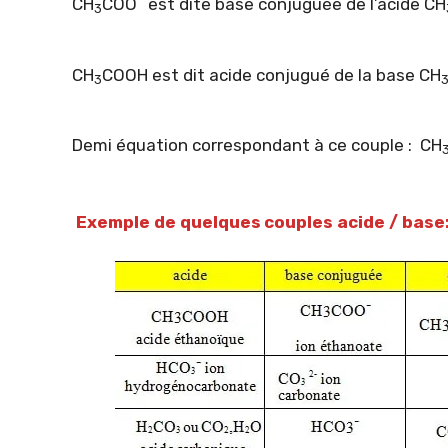
CH
COO
est dite base conjuguée de l’acide CH
3
CH
COOH est dit acide conjugué de la base CH
3
Demi équation correspondant à ce couple : CH
Exemple de quelques
couples acide / base