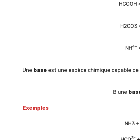
HCOOH 
H2CO3 
4+
NH
<
Une
base
est une espèce chimique capable de 
B une
ba
Exemples
NH3 +
3-
HCO
+