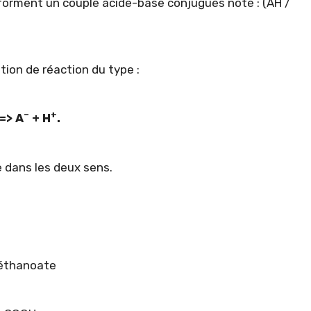
orment un couple acide-base conjugués noté : (AH /
tion de réaction du type :
–
+
=> A
+ H
.
e dans les deux sens.
 éthanoate