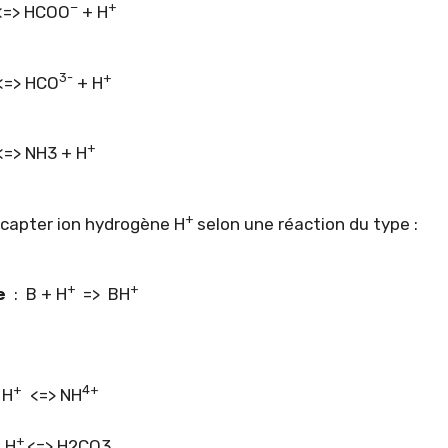
−
+
<=> HCOO
+ H
3-
+
<=> HCO
+ H
+
=> NH3 + H
+
capter ion hydrogène H
selon une réaction du type :
+
+
se
:
B + H
=> BH
+
4+
 H
<=> NH
+
 H
<=> H2CO3