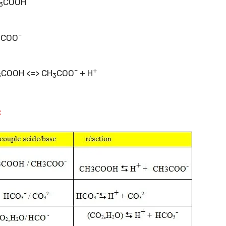
COOH
3
–
COO
3
–
+
COOH <=> CH
COO
+ H
3
3
: