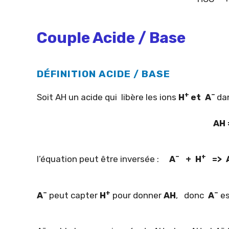
Couple Acide / Base
DÉFINITION ACIDE / BASE
+
–
Soit AH un acide qui libère les ions
H
et A
dan
AH 
–
+
l’équation peut être inversée :
A
+ H
=> 
–
+
–
A
peut capter
H
pour donner
AH
, donc
A
es
–
–